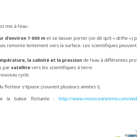
t mis à l’eau :
r d’environ 1 000 m
et se laisser porter (on dit qu’il « drifte ») 
puis remonte lentement vers la surface. Les scientifiques peuvent
empérature, la salinité et la pression
de l’eau à différentes pr
es par
satellite
vers les scientifiques à terre.
nouveau cycle.
u flotteur s’épuise (souvent plusieurs années !).
e la balise flottante :
http://www.monoceanetmoi.com/web/