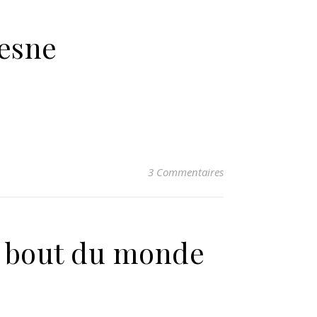
resne
3 Commentaires
u bout du monde