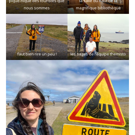
pique-nique des touristes que
la salle du haut de la
nous sommes
magnifique bibliothèque
faut bien rire un peu !
les sages de l’équipe themisto