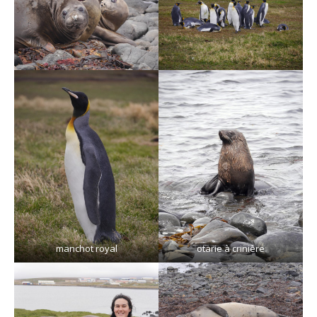
manchot royal
otarie à crinière