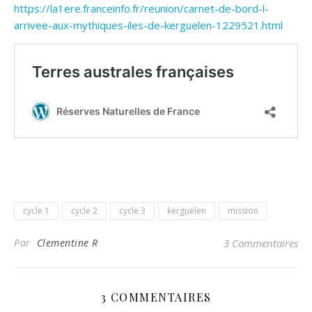
https://la1ere.franceinfo.fr/reunion/carnet-de-bord-l-
arrivee-aux-mythiques-iles-de-kerguelen-1229521.html
cycle 1
cycle 2
cycle 3
kerguelen
mission
Par
Clementine R
3 Commentaires
3 COMMENTAIRES