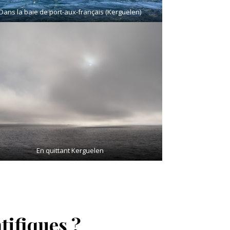
Dans la baie de port-aux-français (Kerguelen)
En quittant Kerguelen
tifiques ?