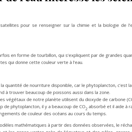
satellites pour se renseigner sur la chimie et la biologie de l’
ois en forme de tourbillon, qui s’expliquent par de grandes quan
tes qui donne cette couleur verte à l’eau.
 la quantité de nourriture disponible, car le phytoplancton, c’est 
ttend à trouver beaucoup de poissons aussi dans la zone.
es végétaux de notre planète utilisent du dioxyde de carbone (
oup de phytoplancton, il y a beaucoup de CO
absorbé et il aide à r
2
hangements de couleur des océans au cours du temps.
dèles mathématiques à partir des données observées, le réchau
s et les zones vertes près de l’équateur et des pôles, encore