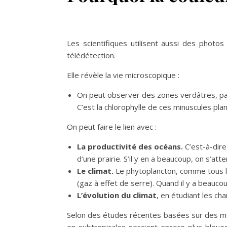
Les scientifiques utilisent aussi des photos 
télédétection.
Elle révèle la vie microscopique :
On peut observer des zones verdâtres, parf
C’est la chlorophylle de ces minuscules plan
On peut faire le lien avec :
La productivité des océans.
C’est-à-dire
d’une prairie. S’il y en a beaucoup, on s’a
Le climat.
Le phytoplancton, comme tous l
(gaz à effet de serre). Quand il y a beauc
L’évolution du climat
, en étudiant les c
Selon des études récentes basées sur des mo
en subtropicales seraient encore plus bleue