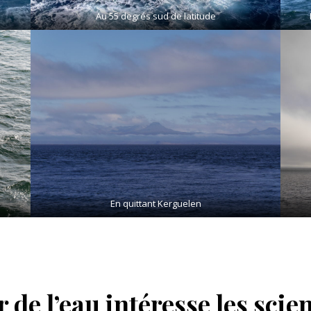
Au 55 degrés sud de latitude
En quittant Kerguelen
 de l’eau intéresse les scien