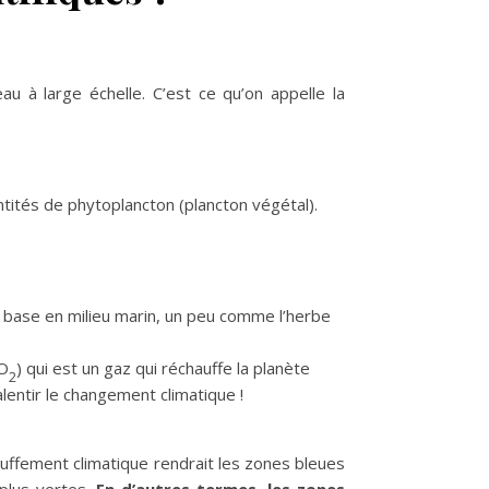
eau à large échelle. C’est ce qu’on appelle la
tités de phytoplancton (plancton végétal).
la base en milieu marin, un peu comme l’herbe
CO
) qui est un gaz qui réchauffe la planète
2
alentir le changement climatique !
ffement climatique rendrait les zones bleues
 plus vertes.
En d’autres termes, les zones